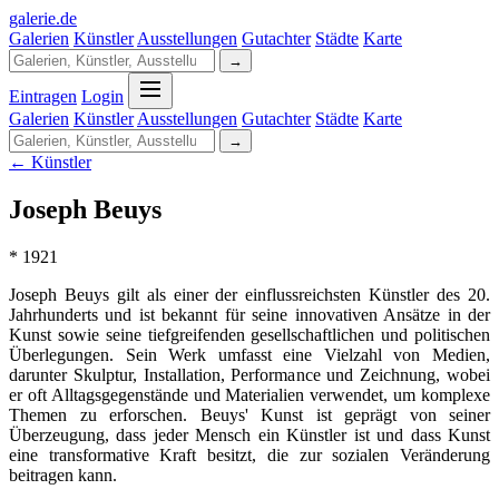
galerie
.
de
Galerien
Künstler
Ausstellungen
Gutachter
Städte
Karte
→
Eintragen
Login
Galerien
Künstler
Ausstellungen
Gutachter
Städte
Karte
→
← Künstler
Joseph Beuys
* 1921
Joseph Beuys gilt als einer der einflussreichsten Künstler des 20.
Jahrhunderts und ist bekannt für seine innovativen Ansätze in der
Kunst sowie seine tiefgreifenden gesellschaftlichen und politischen
Überlegungen. Sein Werk umfasst eine Vielzahl von Medien,
darunter Skulptur, Installation, Performance und Zeichnung, wobei
er oft Alltagsgegenstände und Materialien verwendet, um komplexe
Themen zu erforschen. Beuys' Kunst ist geprägt von seiner
Überzeugung, dass jeder Mensch ein Künstler ist und dass Kunst
eine transformative Kraft besitzt, die zur sozialen Veränderung
beitragen kann.