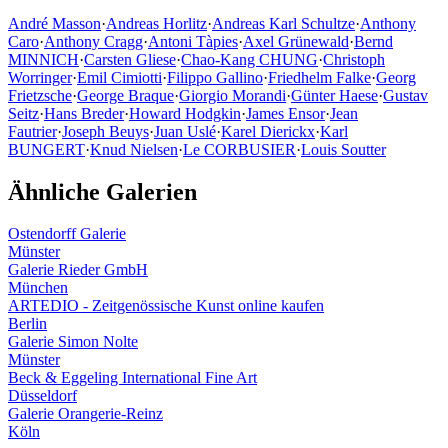
André Masson
·
Andreas Horlitz
·
Andreas Karl Schultze
·
Anthony
Caro
·
Anthony Cragg
·
Antoni Tàpies
·
Axel Grünewald
·
Bernd
MINNICH
·
Carsten Gliese
·
Chao-Kang CHUNG
·
Christoph
Worringer
·
Emil Cimiotti
·
Filippo Gallino
·
Friedhelm Falke
·
Georg
Frietzsche
·
George Braque
·
Giorgio Morandi
·
Günter Haese
·
Gustav
Seitz
·
Hans Breder
·
Howard Hodgkin
·
James Ensor
·
Jean
Fautrier
·
Joseph Beuys
·
Juan Uslé
·
Karel Dierickx
·
Karl
BUNGERT
·
Knud Nielsen
·
Le CORBUSIER
·
Louis Soutter
Ähnliche Galerien
Ostendorff Galerie
Münster
Galerie Rieder GmbH
München
ARTEDIO - Zeitgenössische Kunst online kaufen
Berlin
Galerie Simon Nolte
Münster
Beck & Eggeling International Fine Art
Düsseldorf
Galerie Orangerie-Reinz
Köln