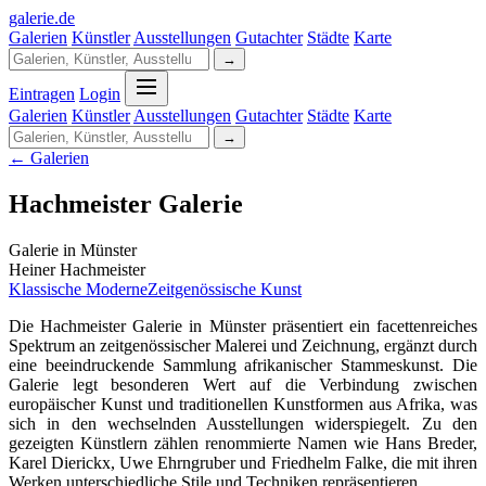
galerie
.
de
Galerien
Künstler
Ausstellungen
Gutachter
Städte
Karte
→
Eintragen
Login
Galerien
Künstler
Ausstellungen
Gutachter
Städte
Karte
→
← Galerien
Hachmeister Galerie
Galerie in Münster
Heiner Hachmeister
Klassische Moderne
Zeitgenössische Kunst
Die Hachmeister Galerie in Münster präsentiert ein facettenreiches
Spektrum an zeitgenössischer Malerei und Zeichnung, ergänzt durch
eine beeindruckende Sammlung afrikanischer Stammeskunst. Die
Galerie legt besonderen Wert auf die Verbindung zwischen
europäischer Kunst und traditionellen Kunstformen aus Afrika, was
sich in den wechselnden Ausstellungen widerspiegelt. Zu den
gezeigten Künstlern zählen renommierte Namen wie Hans Breder,
Karel Dierickx, Uwe Ehrngruber und Friedhelm Falke, die mit ihren
Werken unterschiedliche Stile und Techniken repräsentieren.