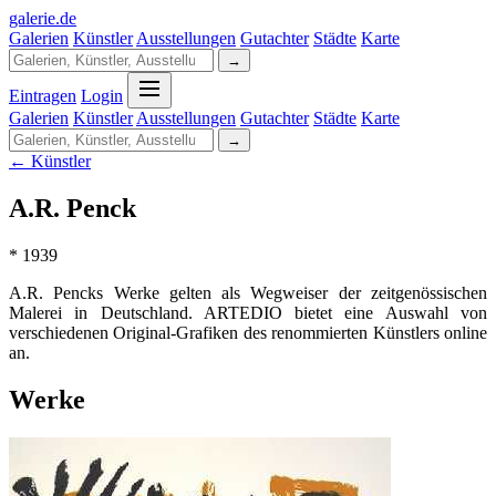
galerie
.
de
Galerien
Künstler
Ausstellungen
Gutachter
Städte
Karte
→
Eintragen
Login
Galerien
Künstler
Ausstellungen
Gutachter
Städte
Karte
→
← Künstler
A.R. Penck
* 1939
A.R. Pencks Werke gelten als Wegweiser der zeitgenössischen
Malerei in Deutschland. ARTEDIO bietet eine Auswahl von
verschiedenen Original-Grafiken des renommierten Künstlers online
an.
Werke