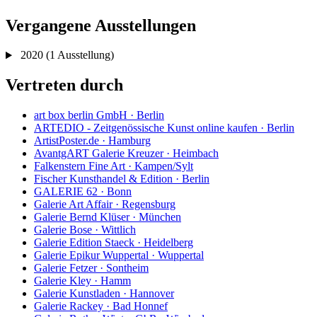
Vergangene Ausstellungen
2020
(1 Ausstellung)
Vertreten durch
art box berlin GmbH · Berlin
ARTEDIO - Zeitgenössische Kunst online kaufen · Berlin
ArtistPoster.de · Hamburg
AvantgART Galerie Kreuzer · Heimbach
Falkenstern Fine Art · Kampen/Sylt
Fischer Kunsthandel & Edition · Berlin
GALERIE 62 · Bonn
Galerie Art Affair · Regensburg
Galerie Bernd Klüser · München
Galerie Bose · Wittlich
Galerie Edition Staeck · Heidelberg
Galerie Epikur Wuppertal · Wuppertal
Galerie Fetzer · Sontheim
Galerie Kley · Hamm
Galerie Kunstladen · Hannover
Galerie Rackey · Bad Honnef