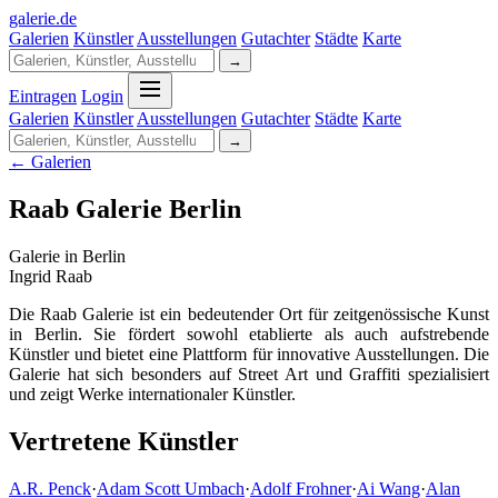
galerie
.
de
Galerien
Künstler
Ausstellungen
Gutachter
Städte
Karte
→
Eintragen
Login
Galerien
Künstler
Ausstellungen
Gutachter
Städte
Karte
→
← Galerien
Raab Galerie Berlin
Galerie in Berlin
Ingrid Raab
Die Raab Galerie ist ein bedeutender Ort für zeitgenössische Kunst
in Berlin. Sie fördert sowohl etablierte als auch aufstrebende
Künstler und bietet eine Plattform für innovative Ausstellungen. Die
Galerie hat sich besonders auf Street Art und Graffiti spezialisiert
und zeigt Werke internationaler Künstler.
Vertretene Künstler
A.R. Penck
·
Adam Scott Umbach
·
Adolf Frohner
·
Ai Wang
·
Alan