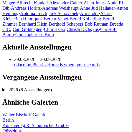
Magee
·
Albrecht Kunkel
·
Alexander Calder
·
Allen Jones
·
Amin El
Dib
·
Andreas Horlitz
·
Andreas Weishaupt
·
Anne Jud Hallauer
·
Anton
Henning
·
Antonia Lerch
·
arek Schovanek
·
Armando
·
Astrid
Klein
·
Ben Henriques
·
Bernar Venet
·
Bernd Koberling
·
Bernd
Zimmer
·
Bernhard Klein
·
Berthold Schepers
·
Bob Rutman
·
Breeda
C.C.
·
Carl Goldhagen
·
Chin Hsiao
·
Christa Dichgans
·
Christoff
Baron
·
Christopher Le Brun
Aktuelle Ausstellungen
29.08.2026 – 30.09.2026
Giacomo Piussi - Home is where your heart is
Vergangene Ausstellungen
2026
(8 Ausstellungen)
Ähnliche Galerien
Walter Bischoff Galerie
Berlin
Kunstverlag R. Schumacher GmbH
Düsseldorf