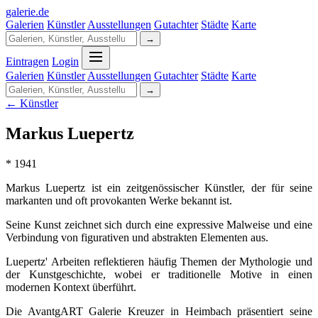
galerie
.
de
Galerien
Künstler
Ausstellungen
Gutachter
Städte
Karte
→
Eintragen
Login
Galerien
Künstler
Ausstellungen
Gutachter
Städte
Karte
→
← Künstler
Markus Luepertz
* 1941
Markus Luepertz ist ein zeitgenössischer Künstler, der für seine
markanten und oft provokanten Werke bekannt ist.
Seine Kunst zeichnet sich durch eine expressive Malweise und eine
Verbindung von figurativen und abstrakten Elementen aus.
Luepertz' Arbeiten reflektieren häufig Themen der Mythologie und
der Kunstgeschichte, wobei er traditionelle Motive in einen
modernen Kontext überführt.
Die AvantgART Galerie Kreuzer in Heimbach präsentiert seine