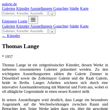
galerie
.
de
Galerien
Künstler
Ausstellungen
Gutachter
Städte
Karte
→
Eintragen
Login
Galerien
Künstler
Ausstellungen
Gutachter
Städte
Karte
→
← Künstler
Thomas Lange
* 1957
Thomas Lange ist ein zeitgenössischer Künstler, dessen Werke in
mehreren renommierten Galerien präsentiert werden. Zu den
wichtigsten Ausstellungsorten zählen die Galerie Zimmer in
Düsseldorf sowie die Zellermayer Galerie und die Raab Galerie,
beide in Berlin. Langes Arbeiten zeichnen sich durch eine
innovative Auseinandersetzung mit Material und Form aus, wobei er
oft alltägliche Gegenstände in einen neuen Kontext stellt.
In seinen Ausstellungen wird deutlich, dass Lange ein besonderes
Augenmerk auf die Wechselwirkungen zwischen Raum und
Betrachter legt. Seine Werke laden dazu ein, über die gewohnte