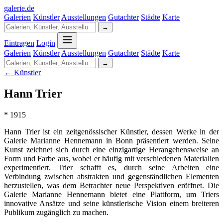
galerie
.
de
Galerien
Künstler
Ausstellungen
Gutachter
Städte
Karte
→
Eintragen
Login
Galerien
Künstler
Ausstellungen
Gutachter
Städte
Karte
→
← Künstler
Hann Trier
* 1915
Hann Trier ist ein zeitgenössischer Künstler, dessen Werke in der
Galerie Marianne Hennemann in Bonn präsentiert werden. Seine
Kunst zeichnet sich durch eine einzigartige Herangehensweise an
Form und Farbe aus, wobei er häufig mit verschiedenen Materialien
experimentiert. Trier schafft es, durch seine Arbeiten eine
Verbindung zwischen abstrakten und gegenständlichen Elementen
herzustellen, was dem Betrachter neue Perspektiven eröffnet. Die
Galerie Marianne Hennemann bietet eine Plattform, um Triers
innovative Ansätze und seine künstlerische Vision einem breiteren
Publikum zugänglich zu machen.