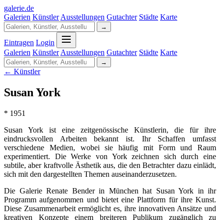
galerie
.
de
Galerien
Künstler
Ausstellungen
Gutachter
Städte
Karte
→
Eintragen
Login
Galerien
Künstler
Ausstellungen
Gutachter
Städte
Karte
→
← Künstler
Susan York
* 1951
Susan York ist eine zeitgenössische Künstlerin, die für ihre
eindrucksvollen Arbeiten bekannt ist. Ihr Schaffen umfasst
verschiedene Medien, wobei sie häufig mit Form und Raum
experimentiert. Die Werke von York zeichnen sich durch eine
subtile, aber kraftvolle Ästhetik aus, die den Betrachter dazu einlädt,
sich mit den dargestellten Themen auseinanderzusetzen.
Die Galerie Renate Bender in München hat Susan York in ihr
Programm aufgenommen und bietet eine Plattform für ihre Kunst.
Diese Zusammenarbeit ermöglicht es, ihre innovativen Ansätze und
kreativen Konzepte einem breiteren Publikum zugänglich zu