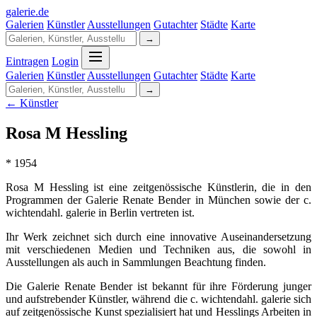
galerie
.
de
Galerien
Künstler
Ausstellungen
Gutachter
Städte
Karte
→
Eintragen
Login
Galerien
Künstler
Ausstellungen
Gutachter
Städte
Karte
→
← Künstler
Rosa M Hessling
* 1954
Rosa M Hessling ist eine zeitgenössische Künstlerin, die in den
Programmen der Galerie Renate Bender in München sowie der c.
wichtendahl. galerie in Berlin vertreten ist.
Ihr Werk zeichnet sich durch eine innovative Auseinandersetzung
mit verschiedenen Medien und Techniken aus, die sowohl in
Ausstellungen als auch in Sammlungen Beachtung finden.
Die Galerie Renate Bender ist bekannt für ihre Förderung junger
und aufstrebender Künstler, während die c. wichtendahl. galerie sich
auf zeitgenössische Kunst spezialisiert hat und Hesslings Arbeiten in