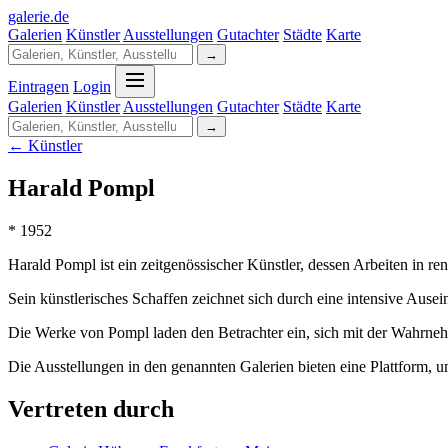
galerie
.
de
Galerien
Künstler
Ausstellungen
Gutachter
Städte
Karte
→
Eintragen
Login
Galerien
Künstler
Ausstellungen
Gutachter
Städte
Karte
→
← Künstler
Harald Pompl
* 1952
Harald Pompl ist ein zeitgenössischer Künstler, dessen Arbeiten in 
Sein künstlerisches Schaffen zeichnet sich durch eine intensive Aus
Die Werke von Pompl laden den Betrachter ein, sich mit der Wahrneh
Die Ausstellungen in den genannten Galerien bieten eine Plattform, 
Vertreten durch