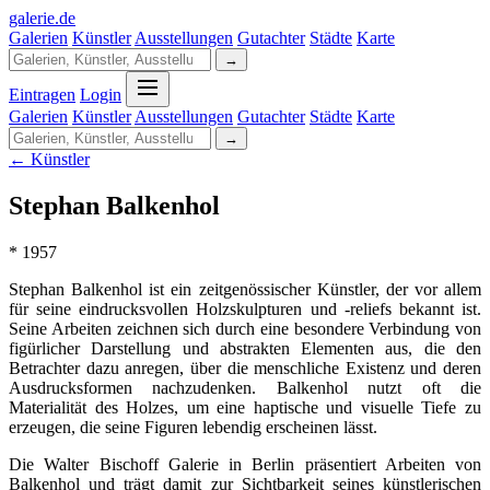
galerie
.
de
Galerien
Künstler
Ausstellungen
Gutachter
Städte
Karte
→
Eintragen
Login
Galerien
Künstler
Ausstellungen
Gutachter
Städte
Karte
→
← Künstler
Stephan Balkenhol
* 1957
Stephan Balkenhol ist ein zeitgenössischer Künstler, der vor allem
für seine eindrucksvollen Holzskulpturen und -reliefs bekannt ist.
Seine Arbeiten zeichnen sich durch eine besondere Verbindung von
figürlicher Darstellung und abstrakten Elementen aus, die den
Betrachter dazu anregen, über die menschliche Existenz und deren
Ausdrucksformen nachzudenken. Balkenhol nutzt oft die
Materialität des Holzes, um eine haptische und visuelle Tiefe zu
erzeugen, die seine Figuren lebendig erscheinen lässt.
Die Walter Bischoff Galerie in Berlin präsentiert Arbeiten von
Balkenhol und trägt damit zur Sichtbarkeit seines künstlerischen