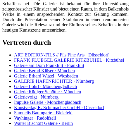
Schaffens bei. Die Galerie ist bekannt für ihre Unterstützung
zeitgenössischer Künstler und bietet einen Raum, in dem Balkenhols
Werke in einem ansprechenden Kontext zur Geltung kommen.
Durch die Präsentation seiner Skulpturen in einer renommierten
Galerie wird die Relevanz und der Einfluss seines Schaffens in der
heutigen Kunstszene unterstrichen.
Vertreten durch
ART EDITION-FILS // Fils Fine Arts · Düsseldorf
FRANK FLUEGEL GALERIE KITZBÜHEL · Kitzbühel
Galerie am Dom Frankfurt · Frankfurt
Galerie Bernd Klüser · München
Galerie Erhard Witzel · Wiesbaden
GALERIE HAFENRICHTER · Nürnberg
Galerie Löhrl · Mönchengladbach
Galerie Rüdiger Schöttle · München
Galerievoigt · Nürnberg
Impulse Galerie · Mönchengladbach
Kunstverlag R. Schumacher GmbH · Düsseldorf
Samuelis Baumgarte · Bielefeld
Vayhinger · Radolfzell
Walter Bischoff Galerie · Berlin