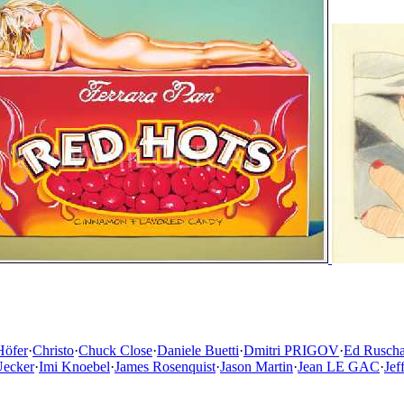
Höfer
·
Christo
·
Chuck Close
·
Daniele Buetti
·
Dmitri PRIGOV
·
Ed Rusch
Uecker
·
Imi Knoebel
·
James Rosenquist
·
Jason Martin
·
Jean LE GAC
·
Jef