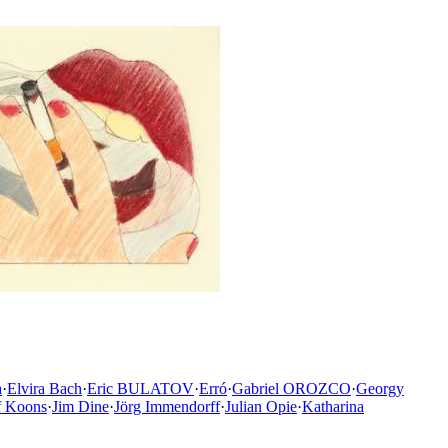
a
·
Elvira Bach
·
Eric BULATOV
·
Erró
·
Gabriel OROZCO
·
Georgy
f Koons
·
Jim Dine
·
Jörg Immendorff
·
Julian Opie
·
Katharina