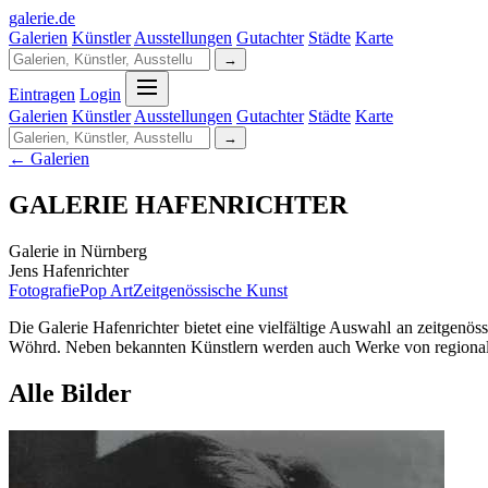
galerie
.
de
Galerien
Künstler
Ausstellungen
Gutachter
Städte
Karte
→
Eintragen
Login
Galerien
Künstler
Ausstellungen
Gutachter
Städte
Karte
→
← Galerien
GALERIE HAFENRICHTER
Galerie in Nürnberg
Jens Hafenrichter
Fotografie
Pop Art
Zeitgenössische Kunst
Die Galerie Hafenrichter bietet eine vielfältige Auswahl an zeitgenös
Wöhrd. Neben bekannten Künstlern werden auch Werke von regional
Alle Bilder