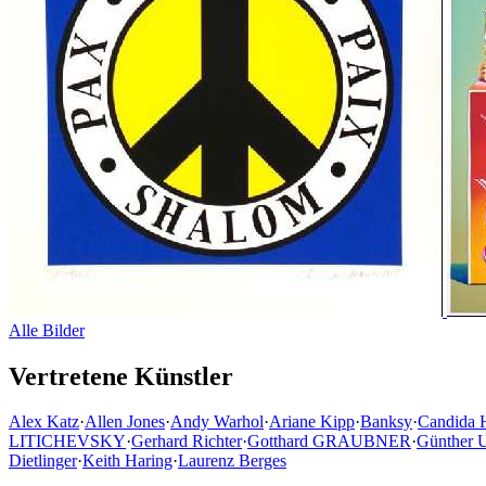
Alle Bilder
Vertretene Künstler
Alex Katz
·
Allen Jones
·
Andy Warhol
·
Ariane Kipp
·
Banksy
·
Candida 
LITICHEVSKY
·
Gerhard Richter
·
Gotthard GRAUBNER
·
Günther 
Dietlinger
·
Keith Haring
·
Laurenz Berges