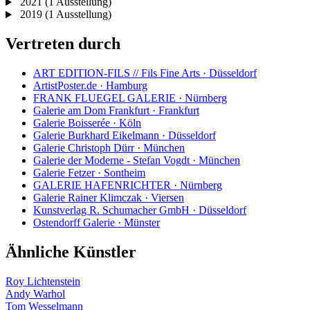
2021
(1 Ausstellung)
2019
(1 Ausstellung)
Vertreten durch
ART EDITION-FILS // Fils Fine Arts · Düsseldorf
ArtistPoster.de · Hamburg
FRANK FLUEGEL GALERIE · Nürnberg
Galerie am Dom Frankfurt · Frankfurt
Galerie Boisserée · Köln
Galerie Burkhard Eikelmann · Düsseldorf
Galerie Christoph Dürr · München
Galerie der Moderne - Stefan Vogdt · München
Galerie Fetzer · Sontheim
GALERIE HAFENRICHTER · Nürnberg
Galerie Rainer Klimczak · Viersen
Kunstverlag R. Schumacher GmbH · Düsseldorf
Ostendorff Galerie · Münster
Ähnliche Künstler
Roy Lichtenstein
Andy Warhol
Tom Wesselmann