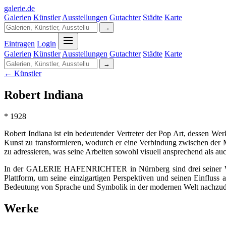
galerie
.
de
Galerien
Künstler
Ausstellungen
Gutachter
Städte
Karte
→
Eintragen
Login
Galerien
Künstler
Ausstellungen
Gutachter
Städte
Karte
→
← Künstler
Robert Indiana
* 1928
Robert Indiana ist ein bedeutender Vertreter der Pop Art, dessen Wer
Kunst zu transformieren, wodurch er eine Verbindung zwischen der M
zu adressieren, was seine Arbeiten sowohl visuell ansprechend als au
In der GALERIE HAFENRICHTER in Nürnberg sind drei seiner Werke i
Plattform, um seine einzigartigen Perspektiven und seinen Einfluss
Bedeutung von Sprache und Symbolik in der modernen Welt nachzu
Werke