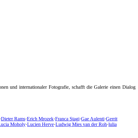
en und internationaler Fotografie, schafft die Galerie einen Dialog
·
Dieter Rams
·
Erich Mrozek
·
Franca Stagi
·
Gae Aulenti
·
Gerrit
Lucia Moholy
·
Lucien Herve
·
Ludwig Mies van der Roh
·
lulia