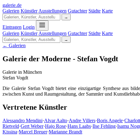
galerie
.
de
Galerien
Künstler
Ausstellungen
Gutachter
Städte
Karte
→
Eintragen
Login
Galerien
Künstler
Ausstellungen
Gutachter
Städte
Karte
→
← Galerien
Galerie der Moderne - Stefan Vogdt
Galerie in München
Stefan Vogdt
Die Galerie Stefan Vogdt bietet eine einzigartige Synthese aus bil
zwischen Kunst und Raumgestaltung, der Sammler und Kunstliebhabe
Vertretene Künstler
Alessandro Mendini
·
Alvar Aalto
·
Andre Villers
·
Boris Angele
·
Charlot
Rietveld
·
Gert Weber
·
Hajo Rose
·
Hans Laabs
·
Ilse Fehling
·
Isamu Nog
Kissina
·
Marcel Breuer
·
Marianne Brandt