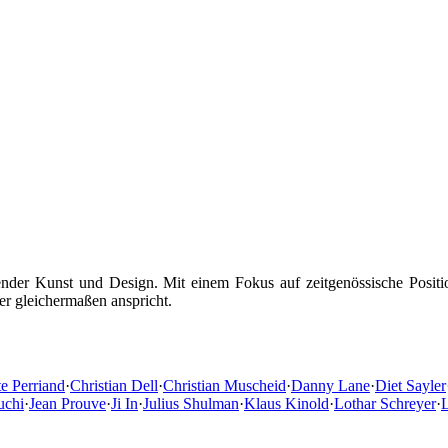
dender Kunst und Design. Mit einem Fokus auf zeitgenössische Position
r gleichermaßen anspricht.
te Perriand
·
Christian Dell
·
Christian Muscheid
·
Danny Lane
·
Diet Sayler
uchi
·
Jean Prouve
·
Ji In
·
Julius Shulman
·
Klaus Kinold
·
Lothar Schreyer
·