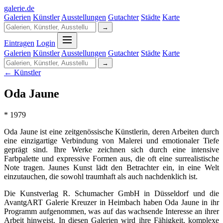
galerie
.
de
Galerien
Künstler
Ausstellungen
Gutachter
Städte
Karte
→
Eintragen
Login
Galerien
Künstler
Ausstellungen
Gutachter
Städte
Karte
→
← Künstler
Oda Jaune
* 1979
Oda Jaune ist eine zeitgenössische Künstlerin, deren Arbeiten durch
eine einzigartige Verbindung von Malerei und emotionaler Tiefe
geprägt sind. Ihre Werke zeichnen sich durch eine intensive
Farbpalette und expressive Formen aus, die oft eine surrealistische
Note tragen. Jaunes Kunst lädt den Betrachter ein, in eine Welt
einzutauchen, die sowohl traumhaft als auch nachdenklich ist.
Die Kunstverlag R. Schumacher GmbH in Düsseldorf und die
AvantgART Galerie Kreuzer in Heimbach haben Oda Jaune in ihr
Programm aufgenommen, was auf das wachsende Interesse an ihrer
Arbeit hinweist. In diesen Galerien wird ihre Fähigkeit, komplexe