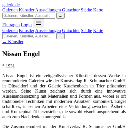
galerie
.
de
Galerien
Künstler
Ausstellungen
Gutachter
Städte
Karte
→
Eintragen
Login
Galerien
Künstler
Ausstellungen
Gutachter
Städte
Karte
→
← Künstler
Nissan Engel
* 1931
Nissan Engel ist ein zeitgenössischer Künstler, dessen Werke in
renommierten Galerien wie der Kunstverlag R. Schumacher GmbH
in Düsseldorf und der Galerie Kaschenbach in Trier präsentiert
werden. Seine Kunst zeichnet sich durch eine innovative
Auseinandersetzung mit Materialien und Formen aus, wobei er oft
traditionelle Techniken mit modernen Ansätzen kombiniert. Engel
schafft es, in seinen Arbeiten eine Verbindung zwischen Ästhetik
und Konzeptualität herzustellen, die sowohl visuell ansprechend als
auch zum Nachdenken anregend ist.
Die Zusammenarbeit mit der Kunstverlag R. Schumacher GmbH