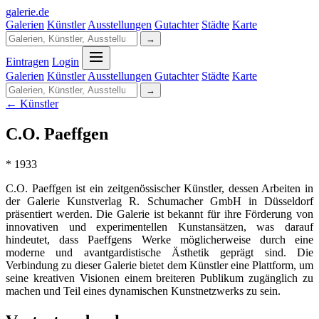
galerie
.
de
Galerien
Künstler
Ausstellungen
Gutachter
Städte
Karte
→
Eintragen
Login
Galerien
Künstler
Ausstellungen
Gutachter
Städte
Karte
→
← Künstler
C.O. Paeffgen
* 1933
C.O. Paeffgen ist ein zeitgenössischer Künstler, dessen Arbeiten in
der Galerie Kunstverlag R. Schumacher GmbH in Düsseldorf
präsentiert werden. Die Galerie ist bekannt für ihre Förderung von
innovativen und experimentellen Kunstansätzen, was darauf
hindeutet, dass Paeffgens Werke möglicherweise durch eine
moderne und avantgardistische Ästhetik geprägt sind. Die
Verbindung zu dieser Galerie bietet dem Künstler eine Plattform, um
seine kreativen Visionen einem breiteren Publikum zugänglich zu
machen und Teil eines dynamischen Kunstnetzwerks zu sein.