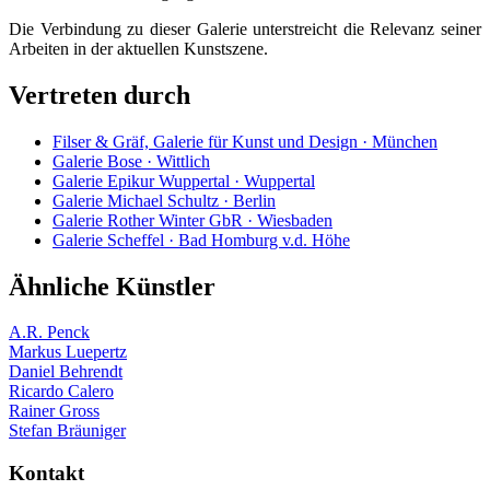
Die Verbindung zu dieser Galerie unterstreicht die Relevanz seiner
Arbeiten in der aktuellen Kunstszene.
Vertreten durch
Filser & Gräf, Galerie für Kunst und Design · München
Galerie Bose · Wittlich
Galerie Epikur Wuppertal · Wuppertal
Galerie Michael Schultz · Berlin
Galerie Rother Winter GbR · Wiesbaden
Galerie Scheffel · Bad Homburg v.d. Höhe
Ähnliche Künstler
A.R. Penck
Markus Luepertz
Daniel Behrendt
Ricardo Calero
Rainer Gross
Stefan Bräuniger
Kontakt