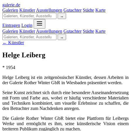
galerie
.
de
Galerien
Künstler
Ausstellungen
Gutachter
Städte
Karte
→
Eintragen
Login
Galerien
Künstler
Ausstellungen
Gutachter
Städte
Karte
→
← Künstler
Helge Leiberg
* 1954
Helge Leiberg ist ein zeitgenössischer Künstler, dessen Arbeiten in
der Galerie Rother Winter GbR in Wiesbaden präsentiert werden.
Seine Kunst zeichnet sich durch eine besondere Auseinandersetzung
mit Form und Farbe aus, wobei er häufig verschiedene Materialien
und Techniken kombiniert, um visuelle Erlebnisse zu schaffen, die
den Betrachter zum Nachdenken anregen.
Die Galerie Rother Winter GbR bietet eine Plattform für Leibergs
Werke und ermöglicht es ihm, seine künstlerische Vision einem
breiteren Publikum zugänglich zu machen.