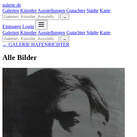
galerie
.
de
Galerien
Künstler
Ausstellungen
Gutachter
Städte
Karte
→
Eintragen
Login
Galerien
Künstler
Ausstellungen
Gutachter
Städte
Karte
→
← GALERIE HAFENRICHTER
Alle Bilder