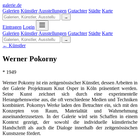
galerie
.
de
Galerien
Künstler
Ausstellungen
Gutachter
Städte
Karte
→
Eintragen
Login
Galerien
Künstler
Ausstellungen
Gutachter
Städte
Karte
→
← Künstler
Werner Pokorny
* 1949
Werner Pokorny ist ein zeitgenössischer Künstler, dessen Arbeiten in
der Galerie Projektraum Knut Osper in Köln präsentiert werden.
Seine Kunst zeichnet sich durch eine experimentelle
Herangehensweise aus, die oft verschiedene Medien und Techniken
kombiniert. Pokornys Werke laden den Betrachter ein, sich mit den
Konzepten von Raum, Materialität und Wahrnehmung
auseinanderzusetzen. In der Galerie wird sein Schaffen in einem
Kontext gezeigt, der sowohl die individuelle künstlerische
Handschrift als auch die Dialoge innerhalb der zeitgenössischen
Kunstszene fördert.