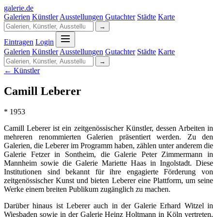
galerie
.
de
Galerien
Künstler
Ausstellungen
Gutachter
Städte
Karte
→
Eintragen
Login
Galerien
Künstler
Ausstellungen
Gutachter
Städte
Karte
→
← Künstler
Camill Leberer
* 1953
Camill Leberer ist ein zeitgenössischer Künstler, dessen Arbeiten in
mehreren renommierten Galerien präsentiert werden. Zu den
Galerien, die Leberer im Programm haben, zählen unter anderem die
Galerie Fetzer in Sontheim, die Galerie Peter Zimmermann in
Mannheim sowie die Galerie Mariette Haas in Ingolstadt. Diese
Institutionen sind bekannt für ihre engagierte Förderung von
zeitgenössischer Kunst und bieten Leberer eine Plattform, um seine
Werke einem breiten Publikum zugänglich zu machen.
Darüber hinaus ist Leberer auch in der Galerie Erhard Witzel in
Wiesbaden sowie in der Galerie Heinz Holtmann in Köln vertreten.