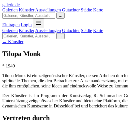
galerie
.
de
Galerien
Künstler
Ausstellungen
Gutachter
Städte
Karte
→
Eintragen
Login
Galerien
Künstler
Ausstellungen
Gutachter
Städte
Karte
→
← Künstler
Tilopa Monk
* 1949
Tilopa Monk ist ein zeitgenössischer Künstler, dessen Arbeiten durch 
spirituelle Themen, die den Betrachter zur Auseinandersetzung mit 
die ihm ermöglichen, seine Ideen auf eindrucksvolle Weise zu kommu
Der Künstler ist im Programm der Kunstverlag R. Schumacher Gmb
Unterstützung zeitgenössischer Künstler und bietet eine Plattform, d
dynamischen Kunstszene in Düsseldorf bei und bereichert das kulture
Vertreten durch