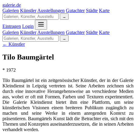
galerie
.
de
Galerien
Künstler
Ausstellungen
Gutachter
Städte
Karte
→
Eintragen
Login
Galerien
Künstler
Ausstellungen
Gutachter
Städte
Karte
→
← Künstler
Tilo Baumgärtel
* 1972
Tilo Baumgärtel ist ein zeitgenössischer Künstler, der in der Galerie
Kleindienst in Leipzig vertreten ist. Seine Arbeiten zeichnen sich
durch eine innovative Herangehensweise an verschiedene Medien
aus, wobei er oft mit Formen, Farben und Texturen experimentiert.
Die Galerie Kleindienst bietet ihm eine Plattform, um seine
künstlerischen Visionen einem breiteren Publikum zugänglich zu
machen und seine Werke in einem anregenden Kontext zu
präsentieren. Baumgärtels Kunst lädt die Betrachter ein, sich mit den
Themen und Konzepten auseinanderzusetzen, die in seinen Arbeiten
verhandelt werden.