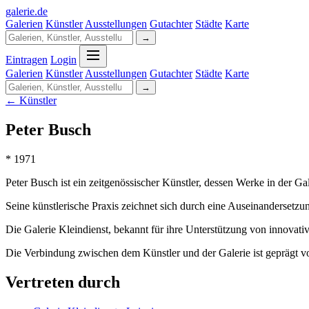
galerie
.
de
Galerien
Künstler
Ausstellungen
Gutachter
Städte
Karte
→
Eintragen
Login
Galerien
Künstler
Ausstellungen
Gutachter
Städte
Karte
→
← Künstler
Peter Busch
* 1971
Peter Busch ist ein zeitgenössischer Künstler, dessen Werke in der Gal
Seine künstlerische Praxis zeichnet sich durch eine Auseinandersetz
Die Galerie Kleindienst, bekannt für ihre Unterstützung von innovati
Die Verbindung zwischen dem Künstler und der Galerie ist geprägt vo
Vertreten durch