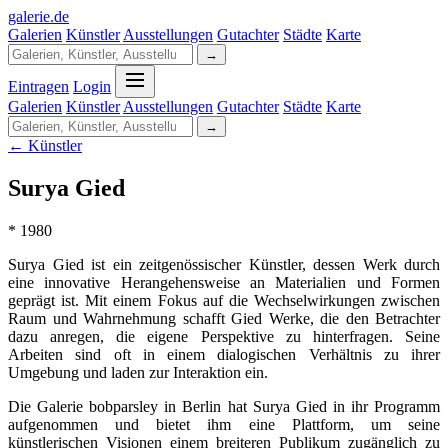
galerie
.
de
Galerien
Künstler
Ausstellungen
Gutachter
Städte
Karte
→
Eintragen
Login
Galerien
Künstler
Ausstellungen
Gutachter
Städte
Karte
→
← Künstler
Surya Gied
* 1980
Surya Gied ist ein zeitgenössischer Künstler, dessen Werk durch
eine innovative Herangehensweise an Materialien und Formen
geprägt ist. Mit einem Fokus auf die Wechselwirkungen zwischen
Raum und Wahrnehmung schafft Gied Werke, die den Betrachter
dazu anregen, die eigene Perspektive zu hinterfragen. Seine
Arbeiten sind oft in einem dialogischen Verhältnis zu ihrer
Umgebung und laden zur Interaktion ein.
Die Galerie bobparsley in Berlin hat Surya Gied in ihr Programm
aufgenommen und bietet ihm eine Plattform, um seine
künstlerischen Visionen einem breiteren Publikum zugänglich zu