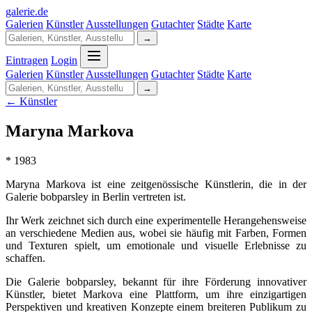
galerie
.
de
Galerien
Künstler
Ausstellungen
Gutachter
Städte
Karte
→
Eintragen
Login
Galerien
Künstler
Ausstellungen
Gutachter
Städte
Karte
→
← Künstler
Maryna Markova
* 1983
Maryna Markova ist eine zeitgenössische Künstlerin, die in der
Galerie bobparsley in Berlin vertreten ist.
Ihr Werk zeichnet sich durch eine experimentelle Herangehensweise
an verschiedene Medien aus, wobei sie häufig mit Farben, Formen
und Texturen spielt, um emotionale und visuelle Erlebnisse zu
schaffen.
Die Galerie bobparsley, bekannt für ihre Förderung innovativer
Künstler, bietet Markova eine Plattform, um ihre einzigartigen
Perspektiven und kreativen Konzepte einem breiteren Publikum zu