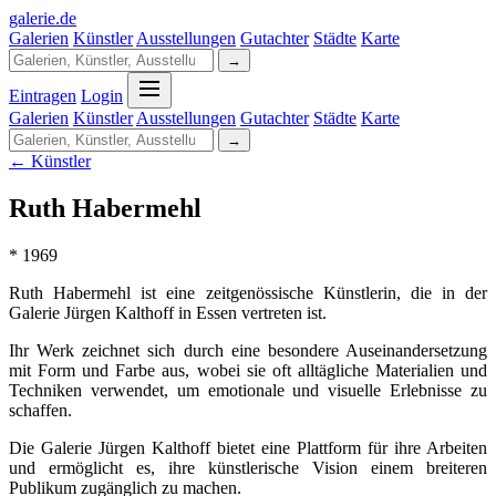
galerie
.
de
Galerien
Künstler
Ausstellungen
Gutachter
Städte
Karte
→
Eintragen
Login
Galerien
Künstler
Ausstellungen
Gutachter
Städte
Karte
→
← Künstler
Ruth Habermehl
* 1969
Ruth Habermehl ist eine zeitgenössische Künstlerin, die in der
Galerie Jürgen Kalthoff in Essen vertreten ist.
Ihr Werk zeichnet sich durch eine besondere Auseinandersetzung
mit Form und Farbe aus, wobei sie oft alltägliche Materialien und
Techniken verwendet, um emotionale und visuelle Erlebnisse zu
schaffen.
Die Galerie Jürgen Kalthoff bietet eine Plattform für ihre Arbeiten
und ermöglicht es, ihre künstlerische Vision einem breiteren
Publikum zugänglich zu machen.