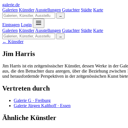
galerie
.
de
Galerien
Künstler
Ausstellungen
Gutachter
Städte
Karte
→
Eintragen
Login
Galerien
Künstler
Ausstellungen
Gutachter
Städte
Karte
→
← Künstler
Jim Harris
Jim Harris ist ein zeitgenössischer Künstler, dessen Werke in der Ga
aus, die den Betrachter dazu anregen, über die Beziehung zwischen
und herausfordernde Perspektiven in der zeitgenössischen Kunst biet
Vertreten durch
Galerie G · Freiburg
Galerie Jürgen Kalthoff · Essen
Ähnliche Künstler