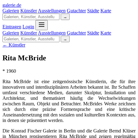
galerie
.
de
Galerien
Künstler
Ausstellungen
Gutachter
Städte
Karte
→
Eintragen
Login
Galerien
Künstler
Ausstellungen
Gutachter
Städte
Karte
→
← Künstler
Rita McBride
* 1960
Rita McBride ist eine zeitgenössische Künstlerin, die für ihre
innovativen und interdisziplinären Arbeiten bekannt ist. Ihr Schaffen
umfasst verschiedene Medien, darunter Skulptur, Installation und
Architektur, und thematisiert häufig die Wechselwirkungen
zwischen Raum, Objekt und Betrachter. McBrides Werke zeichnen
sich durch eine präzise Formensprache und eine kritische
Auseinandersetzung mit den sozialen und kulturellen Kontexten aus,
in denen sie präsentiert werden.
Die Konrad Fischer Galerie in Berlin und die Galerie Bernd Klüser
in München repräsentieren Rita McBride und zeigen regelmäßig