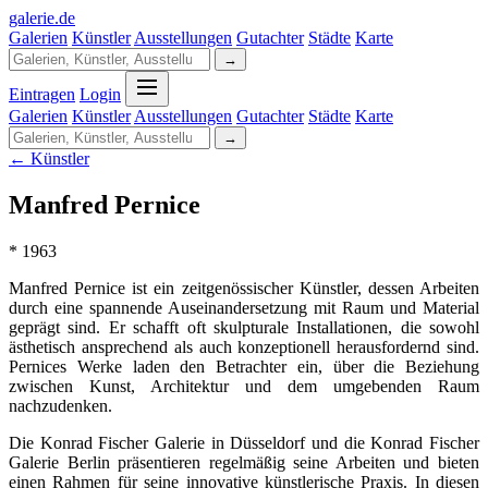
galerie
.
de
Galerien
Künstler
Ausstellungen
Gutachter
Städte
Karte
→
Eintragen
Login
Galerien
Künstler
Ausstellungen
Gutachter
Städte
Karte
→
← Künstler
Manfred Pernice
* 1963
Manfred Pernice ist ein zeitgenössischer Künstler, dessen Arbeiten
durch eine spannende Auseinandersetzung mit Raum und Material
geprägt sind. Er schafft oft skulpturale Installationen, die sowohl
ästhetisch ansprechend als auch konzeptionell herausfordernd sind.
Pernices Werke laden den Betrachter ein, über die Beziehung
zwischen Kunst, Architektur und dem umgebenden Raum
nachzudenken.
Die Konrad Fischer Galerie in Düsseldorf und die Konrad Fischer
Galerie Berlin präsentieren regelmäßig seine Arbeiten und bieten
einen Rahmen für seine innovative künstlerische Praxis. In diesen