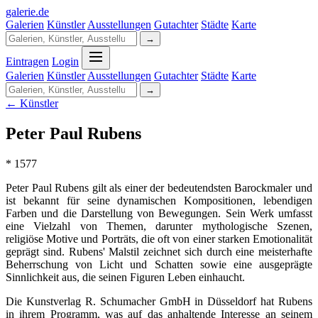
galerie
.
de
Galerien
Künstler
Ausstellungen
Gutachter
Städte
Karte
→
Eintragen
Login
Galerien
Künstler
Ausstellungen
Gutachter
Städte
Karte
→
← Künstler
Peter Paul Rubens
* 1577
Peter Paul Rubens gilt als einer der bedeutendsten Barockmaler und
ist bekannt für seine dynamischen Kompositionen, lebendigen
Farben und die Darstellung von Bewegungen. Sein Werk umfasst
eine Vielzahl von Themen, darunter mythologische Szenen,
religiöse Motive und Porträts, die oft von einer starken Emotionalität
geprägt sind. Rubens' Malstil zeichnet sich durch eine meisterhafte
Beherrschung von Licht und Schatten sowie eine ausgeprägte
Sinnlichkeit aus, die seinen Figuren Leben einhaucht.
Die Kunstverlag R. Schumacher GmbH in Düsseldorf hat Rubens
in ihrem Programm, was auf das anhaltende Interesse an seinem