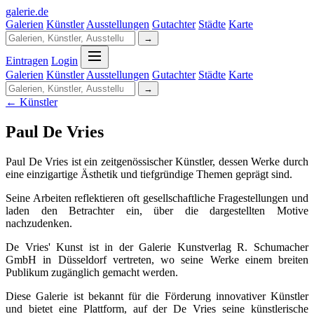
galerie
.
de
Galerien
Künstler
Ausstellungen
Gutachter
Städte
Karte
→
Eintragen
Login
Galerien
Künstler
Ausstellungen
Gutachter
Städte
Karte
→
← Künstler
Paul De Vries
Paul De Vries ist ein zeitgenössischer Künstler, dessen Werke durch
eine einzigartige Ästhetik und tiefgründige Themen geprägt sind.
Seine Arbeiten reflektieren oft gesellschaftliche Fragestellungen und
laden den Betrachter ein, über die dargestellten Motive
nachzudenken.
De Vries' Kunst ist in der Galerie Kunstverlag R. Schumacher
GmbH in Düsseldorf vertreten, wo seine Werke einem breiten
Publikum zugänglich gemacht werden.
Diese Galerie ist bekannt für die Förderung innovativer Künstler
und bietet eine Plattform, auf der De Vries seine künstlerische