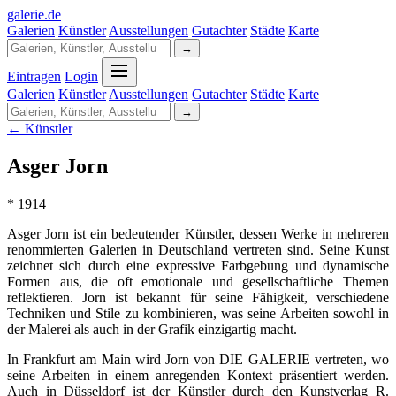
galerie
.
de
Galerien
Künstler
Ausstellungen
Gutachter
Städte
Karte
→
Eintragen
Login
Galerien
Künstler
Ausstellungen
Gutachter
Städte
Karte
→
← Künstler
Asger Jorn
* 1914
Asger Jorn ist ein bedeutender Künstler, dessen Werke in mehreren
renommierten Galerien in Deutschland vertreten sind. Seine Kunst
zeichnet sich durch eine expressive Farbgebung und dynamische
Formen aus, die oft emotionale und gesellschaftliche Themen
reflektieren. Jorn ist bekannt für seine Fähigkeit, verschiedene
Techniken und Stile zu kombinieren, was seine Arbeiten sowohl in
der Malerei als auch in der Grafik einzigartig macht.
In Frankfurt am Main wird Jorn von DIE GALERIE vertreten, wo
seine Arbeiten in einem anregenden Kontext präsentiert werden.
Auch in Düsseldorf ist der Künstler durch den Kunstverlag R.