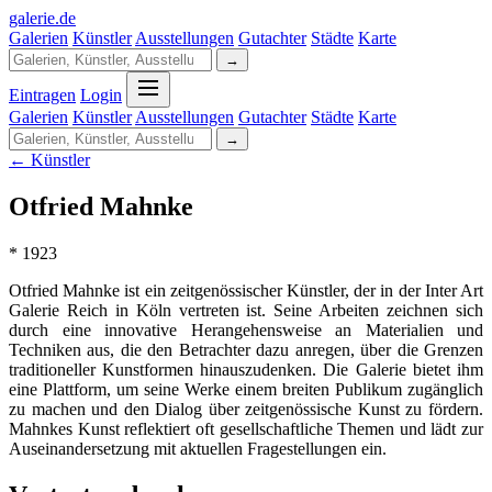
galerie
.
de
Galerien
Künstler
Ausstellungen
Gutachter
Städte
Karte
→
Eintragen
Login
Galerien
Künstler
Ausstellungen
Gutachter
Städte
Karte
→
← Künstler
Otfried Mahnke
* 1923
Otfried Mahnke ist ein zeitgenössischer Künstler, der in der Inter Art
Galerie Reich in Köln vertreten ist. Seine Arbeiten zeichnen sich
durch eine innovative Herangehensweise an Materialien und
Techniken aus, die den Betrachter dazu anregen, über die Grenzen
traditioneller Kunstformen hinauszudenken. Die Galerie bietet ihm
eine Plattform, um seine Werke einem breiten Publikum zugänglich
zu machen und den Dialog über zeitgenössische Kunst zu fördern.
Mahnkes Kunst reflektiert oft gesellschaftliche Themen und lädt zur
Auseinandersetzung mit aktuellen Fragestellungen ein.