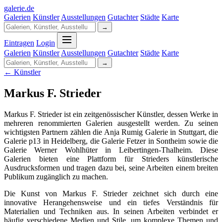
galerie
.
de
Galerien
Künstler
Ausstellungen
Gutachter
Städte
Karte
→
Eintragen
Login
Galerien
Künstler
Ausstellungen
Gutachter
Städte
Karte
→
← Künstler
Markus F. Strieder
Markus F. Strieder ist ein zeitgenössischer Künstler, dessen Werke in
mehreren renommierten Galerien ausgestellt werden. Zu seinen
wichtigsten Partnern zählen die Anja Rumig Galerie in Stuttgart, die
Galerie p13 in Heidelberg, die Galerie Fetzer in Sontheim sowie die
Galerie Werner Wohlhüter in Leibertingen-Thalheim. Diese
Galerien bieten eine Plattform für Strieders künstlerische
Ausdrucksformen und tragen dazu bei, seine Arbeiten einem breiten
Publikum zugänglich zu machen.
Die Kunst von Markus F. Strieder zeichnet sich durch eine
innovative Herangehensweise und ein tiefes Verständnis für
Materialien und Techniken aus. In seinen Arbeiten verbindet er
häufig verschiedene Medien und Stile, um komplexe Themen und