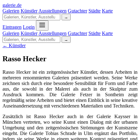
galerie
.
de
Galerien
Künstler
Ausstellungen
Gutachter
Städte
Karte
→
Eintragen
Login
Galerien
Künstler
Ausstellungen
Gutachter
Städte
Karte
→
← Künstler
Rasso Hecker
Rasso Hecker ist ein zeitgenössischer Künstler, dessen Arbeiten in
mehreren renommierten Galerien präsentiert werden. Seine Werke
zeichnen sich durch eine besondere Sensibilität für Form und Farbe
aus, die sowohl in der Malerei als auch in der Skulptur zum
Ausdruck kommen. Die Galerie Fetzer in Sontheim zeigt
regelmäßig seine Arbeiten und bietet einen Einblick in seine kreative
Auseinandersetzung mit verschiedenen Materialien und Techniken.
Zusätzlich ist Rasso Hecker auch in der Galerie Kaysser in
München vertreten, wo seine Kunst einen Dialog mit der urbanen
Umgebung und den zeitgenössischen Strömungen der Kunstszene
eingeht. Die Galerie Tobias Schrade in Ulm ergänzt das Portfolio,
indem sie seine Werke in einem weiteren Kontext präsentiert und