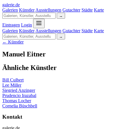
galerie
.
de
Galerien
Künstler
Ausstellungen
Gutachter
Städte
Karte
→
Eintragen
Login
Galerien
Künstler
Ausstellungen
Gutachter
Städte
Karte
→
← Künstler
Manuel Eitner
Ähnliche Künstler
Bill Culbert
Lee Miller
Siegried Anzinger
Prudencio Irazabal
Thomas Locher
Cornelia Büschbell
Kontakt
galerie.de