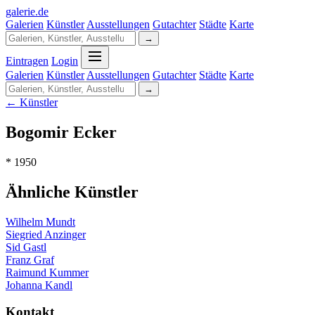
galerie
.
de
Galerien
Künstler
Ausstellungen
Gutachter
Städte
Karte
→
Eintragen
Login
Galerien
Künstler
Ausstellungen
Gutachter
Städte
Karte
→
← Künstler
Bogomir Ecker
* 1950
Ähnliche Künstler
Wilhelm Mundt
Siegried Anzinger
Sid Gastl
Franz Graf
Raimund Kummer
Johanna Kandl
Kontakt