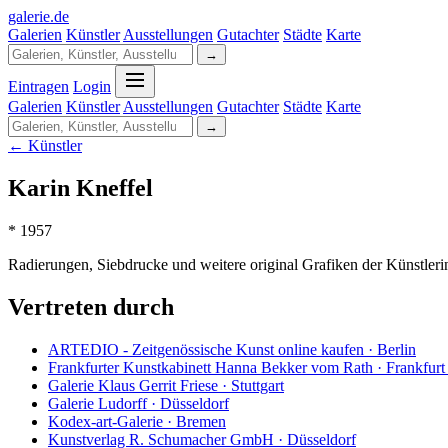
galerie
.
de
Galerien
Künstler
Ausstellungen
Gutachter
Städte
Karte
→
Eintragen
Login
Galerien
Künstler
Ausstellungen
Gutachter
Städte
Karte
→
← Künstler
Karin Kneffel
* 1957
Radierungen, Siebdrucke und weitere original Grafiken der Künstler
Vertreten durch
ARTEDIO - Zeitgenössische Kunst online kaufen · Berlin
Frankfurter Kunstkabinett Hanna Bekker vom Rath · Frankfur
Galerie Klaus Gerrit Friese · Stuttgart
Galerie Ludorff · Düsseldorf
Kodex-art-Galerie · Bremen
Kunstverlag R. Schumacher GmbH · Düsseldorf