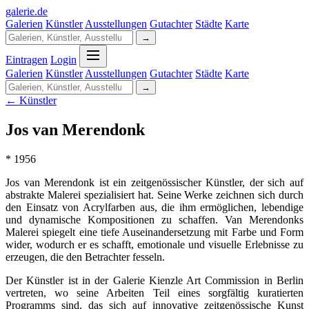
galerie
.
de
Galerien
Künstler
Ausstellungen
Gutachter
Städte
Karte
→
Eintragen
Login
Galerien
Künstler
Ausstellungen
Gutachter
Städte
Karte
→
← Künstler
Jos van Merendonk
* 1956
Jos van Merendonk ist ein zeitgenössischer Künstler, der sich auf
abstrakte Malerei spezialisiert hat. Seine Werke zeichnen sich durch
den Einsatz von Acrylfarben aus, die ihm ermöglichen, lebendige
und dynamische Kompositionen zu schaffen. Van Merendonks
Malerei spiegelt eine tiefe Auseinandersetzung mit Farbe und Form
wider, wodurch er es schafft, emotionale und visuelle Erlebnisse zu
erzeugen, die den Betrachter fesseln.
Der Künstler ist in der Galerie Kienzle Art Commission in Berlin
vertreten, wo seine Arbeiten Teil eines sorgfältig kuratierten
Programms sind, das sich auf innovative zeitgenössische Kunst