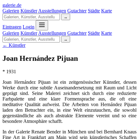
galerie
.
de
Galerien
Künstler
Ausstellungen
Gutachter
Städte
Karte
→
Eintragen
Login
Galerien
Künstler
Ausstellungen
Gutachter
Städte
Karte
→
← Künstler
Joan Hernández Pijuan
* 1931
Joan Hernández Pijuan ist ein zeitgenössischer Künstler, dessen
Werke durch eine subtile Auseinandersetzung mit Raum und Licht
geprägt sind. Seine Malerei zeichnet sich durch eine reduzierte
Farbpalette und eine klare Formensprache aus, die oft eine
meditative Qualität aufweist. Die Arbeiten von Hernández Pijuan
laden den Betrachter ein, in eine Welt einzutauchen, die sowohl
gegenständliche als auch abstrakte Elemente vereint und so eine
besondere Atmosphäre schafft.
In der Galerie Renate Bender in München und bei Bernhard Knaus
Fine Art in Frankfurt am Main wird sein künstlerisches Schaffen