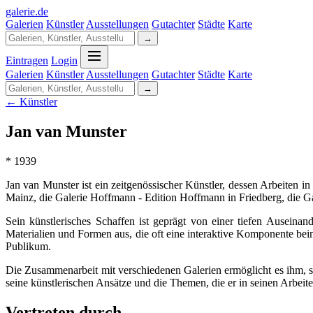
galerie
.
de
Galerien
Künstler
Ausstellungen
Gutachter
Städte
Karte
→
Eintragen
Login
Galerien
Künstler
Ausstellungen
Gutachter
Städte
Karte
→
← Künstler
Jan van Munster
* 1939
Jan van Munster ist ein zeitgenössischer Künstler, dessen Arbeiten 
Mainz, die Galerie Hoffmann - Edition Hoffmann in Friedberg, die 
Sein künstlerisches Schaffen ist geprägt von einer tiefen Ausei
Materialien und Formen aus, die oft eine interaktive Komponente be
Publikum.
Die Zusammenarbeit mit verschiedenen Galerien ermöglicht es ihm, s
seine künstlerischen Ansätze und die Themen, die er in seinen Arbeit
Vertreten durch