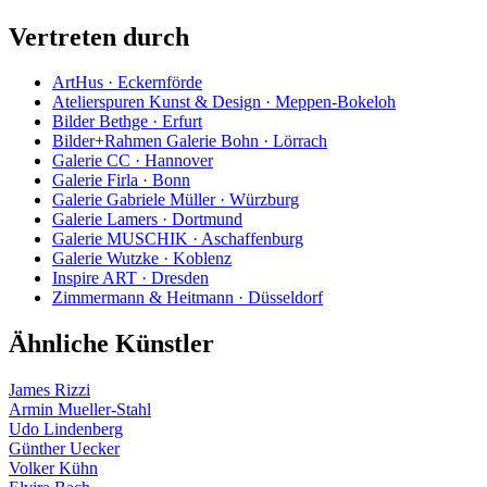
Vertreten durch
ArtHus · Eckernförde
Atelierspuren Kunst & Design · Meppen-Bokeloh
Bilder Bethge · Erfurt
Bilder+Rahmen Galerie Bohn · Lörrach
Galerie CC · Hannover
Galerie Firla · Bonn
Galerie Gabriele Müller · Würzburg
Galerie Lamers · Dortmund
Galerie MUSCHIK · Aschaffenburg
Galerie Wutzke · Koblenz
Inspire ART · Dresden
Zimmermann & Heitmann · Düsseldorf
Ähnliche Künstler
James Rizzi
Armin Mueller-Stahl
Udo Lindenberg
Günther Uecker
Volker Kühn