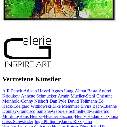
Vertretene Künstler
A.R.Penck
·
Ad van Hassel
·
Agnes Lang
·
Almut Basta
·
Andrei
Krioukov
·
Annette Schmucker
·
Armin Mueller-Stahl
·
Christine
Meinhold
·
Conny Niehoff
·
Dan Pyle
·
David Tollmann
·
Ed
Heck
·
Edelgard Wittkowski
·
Elke Memmler
·
Elvira Bach
·
Etienne
Donnay
·
Francisco Santana
·
Gabriele Schmalfeldt
·
Guillermo
Mordillo
·
Hans Heinze
·
Heather Fazzino
·
Henry Hadamzick
·
Ilona
Griss-Schwärzler
·
Inge Philippin
·
James Rizzi
·
Jana
Wagner
·
Janosch
·
Katharina Henker
·
Katrin Jähne
·
Kim Dieu