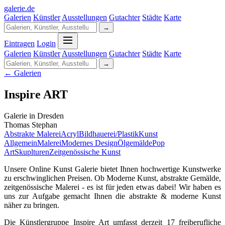
galerie
.
de
Galerien
Künstler
Ausstellungen
Gutachter
Städte
Karte
→
Eintragen
Login
Galerien
Künstler
Ausstellungen
Gutachter
Städte
Karte
→
← Galerien
Inspire ART
Galerie in Dresden
Thomas Stephan
Abstrakte Malerei
Acryl
Bildhauerei/Plastik
Kunst
Allgemein
Malerei
Modernes Design
Ölgemälde
Pop
Art
Skuplturen
Zeitgenössische Kunst
Unsere Online Kunst Galerie bietet Ihnen hochwertige Kunstwerke
zu erschwinglichen Preisen. Ob Moderne Kunst, abstrakte Gemälde,
zeitgenössische Malerei - es ist für jeden etwas dabei! Wir haben es
uns zur Aufgabe gemacht Ihnen die abstrakte & moderne Kunst
näher zu bringen.
Die Künstlergruppe Inspire Art umfasst derzeit 17 freiberufliche