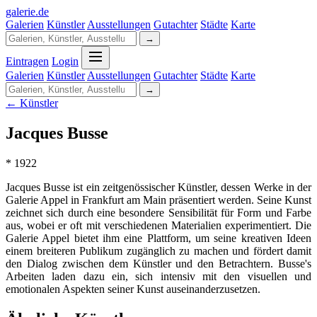
galerie
.
de
Galerien
Künstler
Ausstellungen
Gutachter
Städte
Karte
→
Eintragen
Login
Galerien
Künstler
Ausstellungen
Gutachter
Städte
Karte
→
← Künstler
Jacques Busse
* 1922
Jacques Busse ist ein zeitgenössischer Künstler, dessen Werke in der
Galerie Appel in Frankfurt am Main präsentiert werden. Seine Kunst
zeichnet sich durch eine besondere Sensibilität für Form und Farbe
aus, wobei er oft mit verschiedenen Materialien experimentiert. Die
Galerie Appel bietet ihm eine Plattform, um seine kreativen Ideen
einem breiteren Publikum zugänglich zu machen und fördert damit
den Dialog zwischen dem Künstler und den Betrachtern. Busse's
Arbeiten laden dazu ein, sich intensiv mit den visuellen und
emotionalen Aspekten seiner Kunst auseinanderzusetzen.