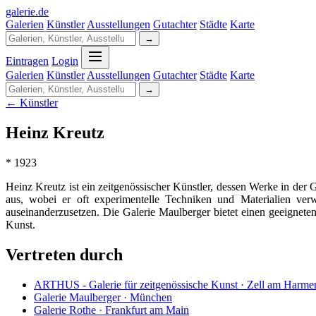
galerie
.
de
Galerien
Künstler
Ausstellungen
Gutachter
Städte
Karte
→
Eintragen
Login
Galerien
Künstler
Ausstellungen
Gutachter
Städte
Karte
→
← Künstler
Heinz Kreutz
* 1923
Heinz Kreutz ist ein zeitgenössischer Künstler, dessen Werke in de
aus, wobei er oft experimentelle Techniken und Materialien ver
auseinanderzusetzen. Die Galerie Maulberger bietet einen geeignet
Kunst.
Vertreten durch
ARTHUS - Galerie für zeitgenössische Kunst · Zell am Harme
Galerie Maulberger · München
Galerie Rothe · Frankfurt am Main