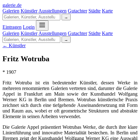
galerie
.
de
Galerien
Künstler
Ausstellungen
Gutachter
Städte
Karte
→
Eintragen
Login
Galerien
Künstler
Ausstellungen
Gutachter
Städte
Karte
→
← Künstler
Fritz Wotruba
* 1907
Fritz Wotruba ist ein bedeutender Künstler, dessen Werke in
mehreren renommierten Galerien vertreten sind, darunter die Galerie
Appel in Frankfurt am Main sowie der Kunsthandel Wolfgang
Werner KG in Berlin und Bremen. Wotrubas künstlerische Praxis
zeichnet sich durch eine tiefgehende Auseinandersetzung mit Form
und Raum aus, wobei er oft geometrische Strukturen und abstrakte
Elemente in seinen Arbeiten verwendet.
Die Galerie Appel präsentiert Wotrubas Werke, die durch ihre klare
Linienführung und innovative Materialität bestechen. In Berlin und
Bremen zeigt der Kunsthandel Wolfgang Werner KG eine Auswahl