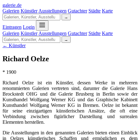
galerie
.
de
Galerien
Künstler
Ausstellungen
Gutachter
Städte
Karte
→
Eintragen
Login
Galerien
Künstler
Ausstellungen
Gutachter
Städte
Karte
→
← Künstler
Richard Oelze
* 1900
Richard Oelze ist ein Künstler, dessen Werke in mehreren
renommierten Galerien vertreten sind, darunter die Galerie Hans
Brockstedt OHG und die Galerie Brusberg in Berlin sowie der
Kunsthandel Wolfgang Werner KG und das Graphische Kabinett
Kunsthandel Wolfgang Werner KG in Bremen. Oelze ist bekannt
für seine einzigartigen künstlerischen Ansätze, die oft eine
Verbindung zwischen figürlicher Darstellung und surrealen
Elementen herstellen.
Die Ausstellungen in den genannten Galerien bieten einen Einblick
in Oelzes künstlerisches Schaffen und ermöglichen es dem