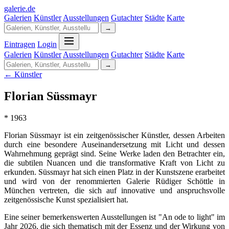
galerie
.
de
Galerien
Künstler
Ausstellungen
Gutachter
Städte
Karte
→
Eintragen
Login
Galerien
Künstler
Ausstellungen
Gutachter
Städte
Karte
→
← Künstler
Florian Süssmayr
* 1963
Florian Süssmayr ist ein zeitgenössischer Künstler, dessen Arbeiten
durch eine besondere Auseinandersetzung mit Licht und dessen
Wahrnehmung geprägt sind. Seine Werke laden den Betrachter ein,
die subtilen Nuancen und die transformative Kraft von Licht zu
erkunden. Süssmayr hat sich einen Platz in der Kunstszene erarbeitet
und wird von der renommierten Galerie Rüdiger Schöttle in
München vertreten, die sich auf innovative und anspruchsvolle
zeitgenössische Kunst spezialisiert hat.
Eine seiner bemerkenswerten Ausstellungen ist "An ode to light" im
Jahr 2026, die sich thematisch mit der Essenz und der Wirkung von