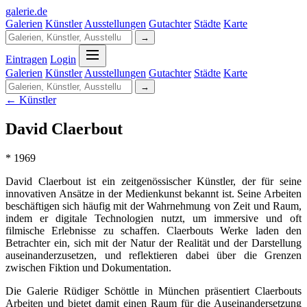
galerie
.
de
Galerien
Künstler
Ausstellungen
Gutachter
Städte
Karte
→
Eintragen
Login
Galerien
Künstler
Ausstellungen
Gutachter
Städte
Karte
→
← Künstler
David Claerbout
* 1969
David Claerbout ist ein zeitgenössischer Künstler, der für seine
innovativen Ansätze in der Medienkunst bekannt ist. Seine Arbeiten
beschäftigen sich häufig mit der Wahrnehmung von Zeit und Raum,
indem er digitale Technologien nutzt, um immersive und oft
filmische Erlebnisse zu schaffen. Claerbouts Werke laden den
Betrachter ein, sich mit der Natur der Realität und der Darstellung
auseinanderzusetzen, und reflektieren dabei über die Grenzen
zwischen Fiktion und Dokumentation.
Die Galerie Rüdiger Schöttle in München präsentiert Claerbouts
Arbeiten und bietet damit einen Raum für die Auseinandersetzung